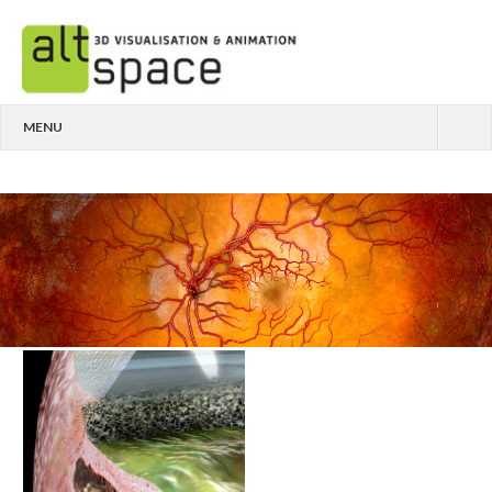
MENU
ARCHITEKTUR
MEDIZIN
ANIMATIONEN
ÜBER UNS
KONTAKT
IMPRESSUM