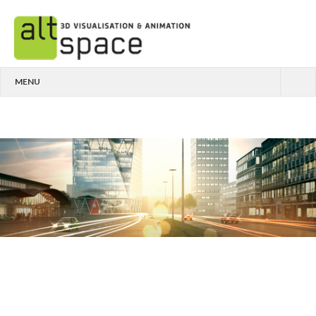
MENU
ARCHITEKTUR
MEDIZIN
ANIMATIONEN
ÜBER UNS
KONTAKT
IMPRESSUM